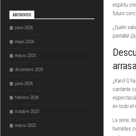
espíritu cr
futuro cer
ARCHIVOS
¿Quién sabe
junio 2026
pantalla! ¡
mayo 2026
Descu
marzo 2025
arras
diciembre 2024
¿Karol G ha
junio 2024
cantante co
espectacula
febrero 2024
en todo el 
octubre 2023
La serie, t
marzo 2023
humildes co