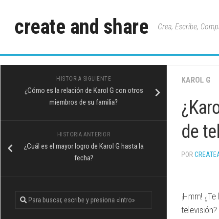
Saltar
al
create and share
Crea, Escribe, Comp
contenido
HISTORIA SIGUIENTE
KAROL G
¿Cómo es la relación de Karol G con otros
¿Karo
miembros de su familia?
de te
HISTORIA ANTERIOR
¿Cuál es el mayor logro de Karol G hasta la
POR
CREATE
fecha?
¡Hmm! ¿Te h
televisión?