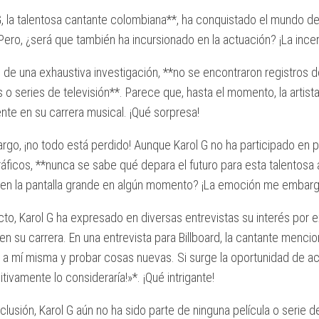
G, la talentosa cantante colombiana**, ha conquistado el mundo d
Pero, ¿será que también ha incursionado en la actuación? ¡La inc
de una exhaustiva investigación, **no se encontraron registros d
s o series de televisión**. Parece que, hasta el momento, la artis
nte en su carrera musical. ¡Qué sorpresa!
rgo, ¡no todo está perdido! Aunque Karol G no ha participado en 
ficos, **nunca se sabe qué depara el futuro para esta talentosa 
ar en la pantalla grande en algún momento? ¡La emoción me embarg
cto, Karol G ha expresado en diversas entrevistas su interés por 
en su carrera. En una entrevista para Billboard, la cantante menc
a mí misma y probar cosas nuevas. Si surge la oportunidad de act
nitivamente lo consideraría!»*. ¡Qué intrigante!
clusión, Karol G aún no ha sido parte de ninguna película o serie de