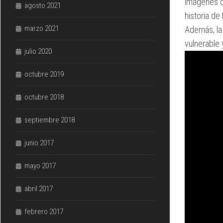
imágenes d
agosto 2021
historia de
marzo 2021
Además, la 
vulnerable
julio 2020
octubre 2019
octubre 2018
septiembre 2018
junio 2017
mayo 2017
abril 2017
febrero 2017