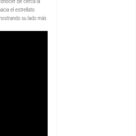
conocer de cerca la
cia el estrellato.
, mostrando su lado más