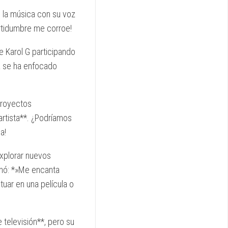
e la música con su voz
ertidumbre me corroe!
e Karol G participando
ta se ha enfocado
proyectos
artista**. ¿Podríamos
a!
explorar nuevos
ionó: *»Me encanta
uar en una película o
 televisión**, pero su