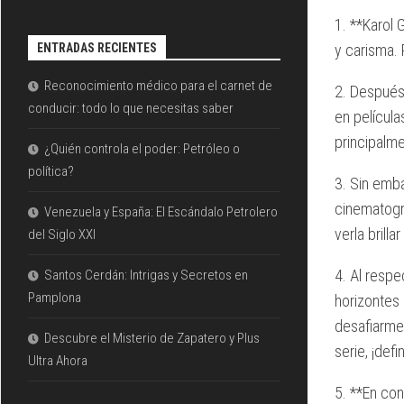
1. **Karol 
ENTRADAS RECIENTES
y carisma. 
Reconocimiento médico para el carnet de
2. Después 
conducir: todo lo que necesitas saber
en película
principalme
¿Quién controla el poder: Petróleo o
política?
3. Sin emba
cinematográ
Venezuela y España: El Escándalo Petrolero
verla brill
del Siglo XXI
4. Al respe
Santos Cerdán: Intrigas y Secretos en
Pamplona
horizontes 
desafiarme 
Descubre el Misterio de Zapatero y Plus
serie, ¡defi
Ultra Ahora
5. **En con