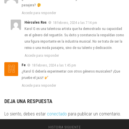
pasajera?
Accede para responder
Hércules Ros
18 febrero, 2024 a las 7:14 pm
Karol G es una talentosa artista que ha demostrado su capacidad
en el género del reguetón. Su éxito y constancia la respaldan como
una figura importante en la industria musical. No se trata de ser la
reina o una moda pasajera, sino de su talento y dedicación.
Accede para responder
Fe
18 febrero, 2024 a las 1:45 pm
¿Karol G debería experimentar con otros géneros musicales? ¡Que
pruebe el jazz!
Accede para responder
DEJA UNA RESPUESTA
Lo siento, debes estar
conectado
para publicar un comentario.
HISTORIA SIGUIENTE