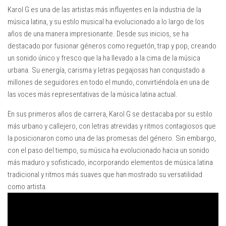
Karol G es una de las artistas más influyentes en la industria de la
música latina, y su estilo musical ha evolucionado a lo largo de los
años de una manera impresionante. Desde sus inicios, se ha
destacado por fusionar géneros como reguetón, trap y pop, creando
un sonido único y fresco que la ha llevado a la cima de la música
urbana. Su energía, carisma y letras pegajosas han conquistado a
millones de seguidores en todo el mundo, convirtiéndola en una de
las voces más representativas de la música latina actual.
En sus primeros años de carrera, Karol G se destacaba por su estilo
más urbano y callejero, con letras atrevidas y ritmos contagiosos que
la posicionaron como una de las promesas del género. Sin embargo,
con el paso del tiempo, su música ha evolucionado hacia un sonido
más maduro y sofisticado, incorporando elementos de música latina
tradicional y ritmos más suaves que han mostrado su versatilidad
como artista.