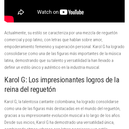
Actualmente, su estilo se caracteriza por una mezcla de reguetón
comercial y pop latino, con letras que hablan sobre amor,
empoderamiento femenino y superación personal. Karol G ha logrado
consolidarse como una de las figuras más importantes de la música
latina, demostrando que su talento y versatilidad la han llevado a
definir un estilo único y auténtico en la industria musical.
Karol G: Los impresionantes logros de la
reina del reguetón
Karol G, la talentosa cantante colombiana, ha logrado consolidarse
como una de las figuras más destacadas en el mundo del reguetón,
gracias a su impresionante evolución musical a lo largo de los años.
Desde sus inicios, Karol G ha demostrado una versatilidad única,