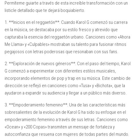
Permíteme guiarte a través de esta increíble transformación con un
listicle detallado que te dejará boquiabierto.
1. **Inicios en el reggaetón**: Cuando Karol G comenzó su carrera
en la música, se destacaba por su estilo fresco y atrevido que
capturaba la esencia del reggaetón urbano. Canciones como «Ahora
Me Llama» y «Culpables» mostraban su talento para fusionar ritmos
pegajosos con letras poderosas que resonaban con sus fans.
2. **Exploración de nuevos géneros**: Con el paso del tiempo, Karol
G comenzó a experimentar con diferentes estilos musicales,
incorporando elementos de pop y trap en su música. Este cambio de
dirección se reflejó en canciones como «Tusa» y «Bichota», que la
ayudaron a expandir su audiencia y llegar a un público más diverso.
3. **Empoderamiento femenino**: Una de las características más
sobresalientes de la evolución de Karol G ha sido su enfoque en el
empoderamiento femenino a través de sus letras. Canciones como
«Ocean» y «200 Copas» transmiten un mensaje de fortaleza y
autoconfianza que resuena con mujeres de todas partes del mundo.