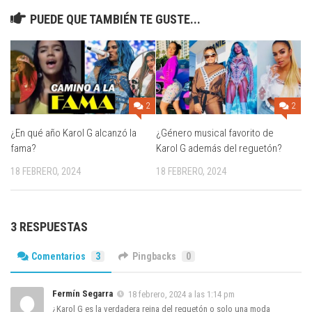
PUEDE QUE TAMBIÉN TE GUSTE...
2
2
¿En qué año Karol G alcanzó la
¿Género musical favorito de
fama?
Karol G además del reguetón?
18 FEBRERO, 2024
18 FEBRERO, 2024
3 RESPUESTAS
Comentarios
3
Pingbacks
0
Fermín Segarra
18 febrero, 2024 a las 1:14 pm
¿Karol G es la verdadera reina del reguetón o solo una moda