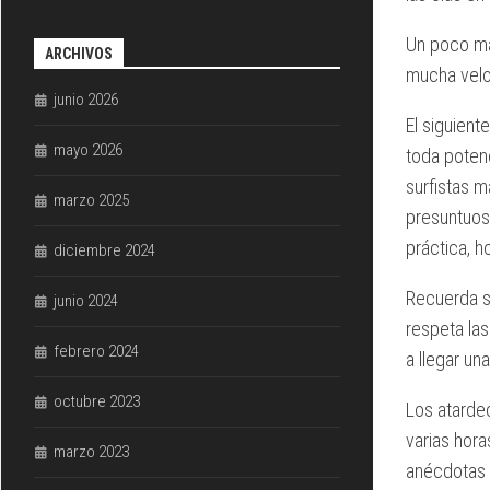
Un poco má
ARCHIVOS
mucha velo
junio 2026
El siguient
mayo 2026
toda potenc
surfistas 
marzo 2025
presuntuos
práctica, h
diciembre 2024
Recuerda si
junio 2024
respeta la
febrero 2024
a llegar un
octubre 2023
Los atardec
varias hor
marzo 2023
anécdotas 