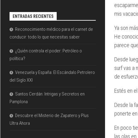
escaparme 
mis vacacio
ENTRADAS RECIENTES
Ya son más 
Reconocimiento médico para el carnet de
He conocid
conducir: todo lo que necesitas saber
parece que
¿Quién controla el poder: Petróleo o
política?
Desde lueg
surf vas a
Venezuela y España: El Escándalo Petrolero
de esfuerzo
del Siglo XXI
Estés en el
Santos Cerdán: Intrigas y Secretos en
Pamplona
Desde la fa
ponerte en
Descubre el Misterio de Zapatero y Plus
Ultra Ahora
En poco ti
las olas en