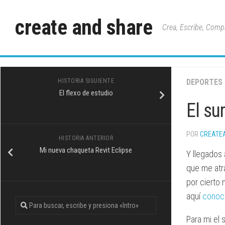
Saltar
al
create and share
Crea, Escribe, Comp
contenido
HISTORIA SIGUIENTE
DEPORTES
El flexo de estudio
El su
POR
CREATE
HISTORIA ANTERIOR
Mi nueva chaqueta Revit Eclipse
Y llegados
que me atr
por cierto 
aquí
conoc
Para mi el