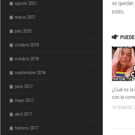
se quedan 
agosto 2021
estés.
marzo 2021
julio 2020
PUEDE
octubre 2019
octubre 2018
septiembre 2018
junio 2017
¿Cuál es la
con la com
mayo 2017
18 FEBRERO, 
abril 2017
febrero 2017