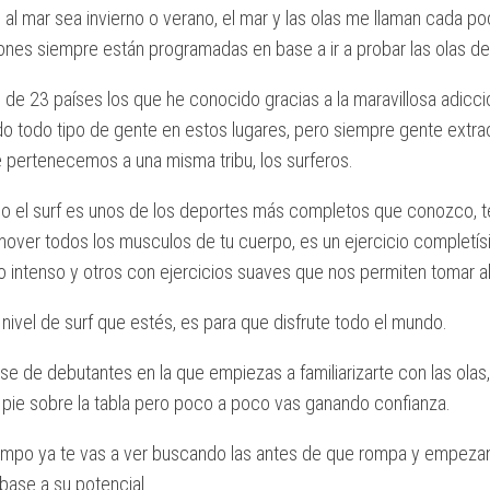
al mar sea invierno o verano, el mar y las olas me llaman cada p
nes siempre están programadas en base a ir a probar las olas de 
de 23 países los que he conocido gracias a la maravillosa adicció
o todo tipo de gente en estos lugares, pero siempre gente extrao
 pertenecemos a una misma tribu, los surferos.
o el surf es unos de los deportes más completos que conozco, t
 mover todos los musculos de tu cuerpo, es un ejercicio comple
 intenso y otros con ejercicios suaves que nos permiten tomar al
 nivel de surf que estés, es para que disfrute todo el mundo.
se de debutantes en la que empiezas a familiarizarte con las ola
 pie sobre la tabla pero poco a poco vas ganando confianza.
empo ya te vas a ver buscando las antes de que rompa y empezando
 base a su potencial.