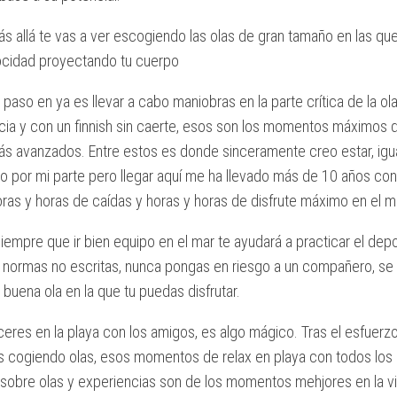
s allá te vas a ver escogiendo las olas de gran tamaño en las qu
cidad proyectando tu cuerpo
e paso en ya es llevar a cabo maniobras en la parte crítica de la ol
ia y con un finnish sin caerte, esos son los momentos máximos de
más avanzados. Entre estos es donde sinceramente creo estar, ig
o por mi parte pero llegar aquí me ha llevado más de 10 años con
oras y horas de caídas y horas y horas de disfrute máximo en el m
empre que ir bien equipo en el mar te ayudará a practicar el dep
s normas no escritas, nunca pongas en riesgo a un compañero, s
a buena ola en la que tu puedas disfrutar.
eres en la playa con los amigos, es algo mágico. Tras el esfuerzo
as cogiendo olas, esos momentos de relax en playa con todos lo
sobre olas y experiencias son de los momentos mehjores en la 