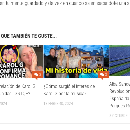
en tu mente guardado y de vez en cuando salen sacandote una s
 QUE TAMBIÉN TE GUSTE...
2
2
Alba Sande
 relación de Karol G
¿Cómo surgió el interés de
Revolución
unidad LGBTQ+?
Karol G por la música?
España da 
2024
18 FEBRERO, 2024
Parques R
3 OCTUBRE,